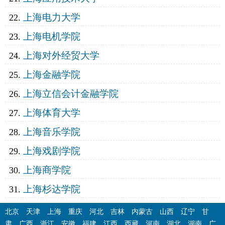
上海电力大学
上海电机学院
上海对外经贸大学
上海金融学院
上海立信会计金融学院
上海体育大学
上海音乐学院
上海戏剧学院
上海商学院
上海杉达学院
北京
天津
上海
重庆
河北
吉林
内蒙古
山西
辽宁
甘
肃
广西
浙江
安徽
福建
江西
西藏
河南
湖北
湖南
广