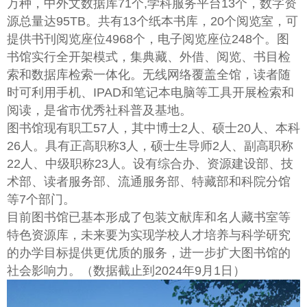
万种，中外文数据库71个,学科服务平台13个，数字资
源总量达95TB。共有13个纸本书库，20个阅览室，可
提供书刊阅览座位4968个，电子阅览座位248个。图
书馆实行全开架模式，集典藏、外借、阅览、书目检
索和数据库检索一体化。无线网络覆盖全馆，读者随
时可利用手机、IPAD和笔记本电脑等工具开展检索和
阅读，是省市优秀社科普及基地。
图书馆现有职工57人，其中博士2人、硕士20人、本科
26人。具有正高职称3人，硕士生导师2人、副高职称
22人、中级职称23人。设有综合办、资源建设部、技
术部、读者服务部、流通服务部、特藏部和科院分馆
等7个部门。
目前图书馆已基本形成了包装文献库和名人藏书室等
特色资源库，未来要为实现学校人才培养与科学研究
的办学目标提供更优质的服务，进一步扩大图书馆的
社会影响力。（数据截止到2024年9月1日）