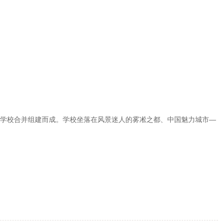
科学校合并组建而成。学校坐落在风景迷人的雾凇之都、中国魅力城市—