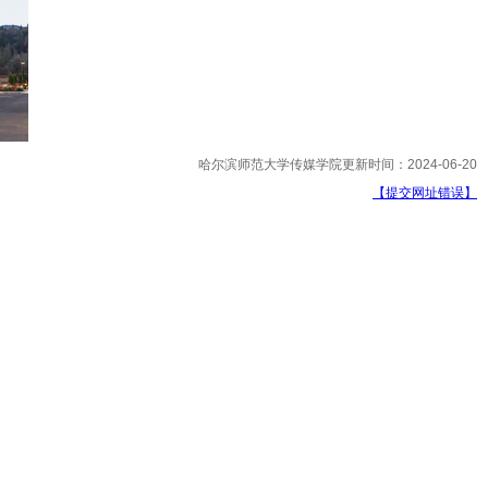
哈尔滨师范大学传媒学院更新时间：2024-06-20
【提交网址错误】